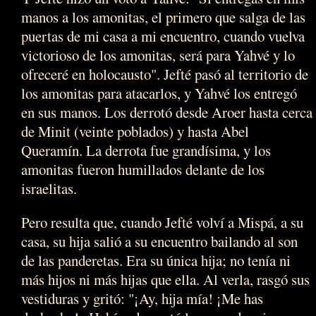
manos a los amonitas, el primero que salga de las
puertas de mi casa a mi encuentro, cuando vuelva
victorioso de los amonitas, será para Yahvé y lo
ofreceré en holocausto". Jefté pasó al territorio de
los amonitas para atacarlos, y Yahvé los entregó
en sus manos. Los derrotó desde Aroer hasta cerca
de Minit (veinte poblados) y hasta Abel
Queramín. La derrota fue grandísima, y los
amonitas fueron humillados delante de los
israelitas.
Pero resulta que, cuando Jefté volví a Mispá, a su
casa, su hija salió a su encuentro bailando al son
de las panderetas. Era su única hija; no tenía ni
más hijos ni más hijas que ella. Al verla, rasgó sus
vestiduras y gritó: "¡Ay, hija mía! ¡Me has